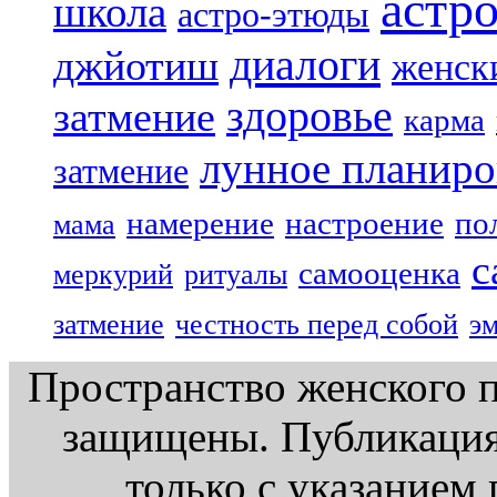
астр
школа
астро-этюды
диалоги
джйотиш
женск
здоровье
затмение
карма
лунное планиро
затмение
намерение
настроение
по
мама
с
самооценка
меркурий
ритуалы
затмение
честность перед собой
э
Пространство женского п
защищены. Публикация
только с указанием